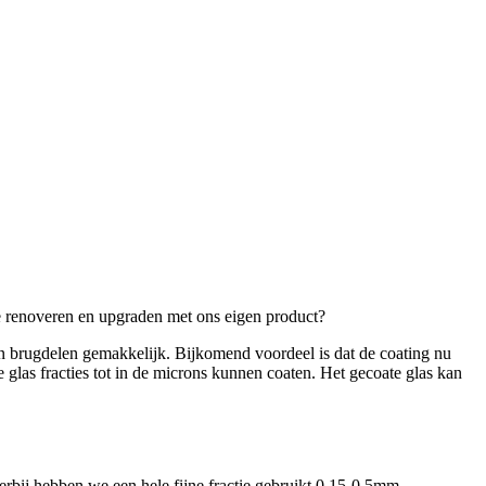
ze renoveren en upgraden met ons eigen product?
 brugdelen gemakkelijk. Bijkomend voordeel is dat de coating nu
glas fracties tot in de microns kunnen coaten. Het gecoate glas kan
rbij hebben we een hele fijne fractie gebruikt 0,15-0,5mm.