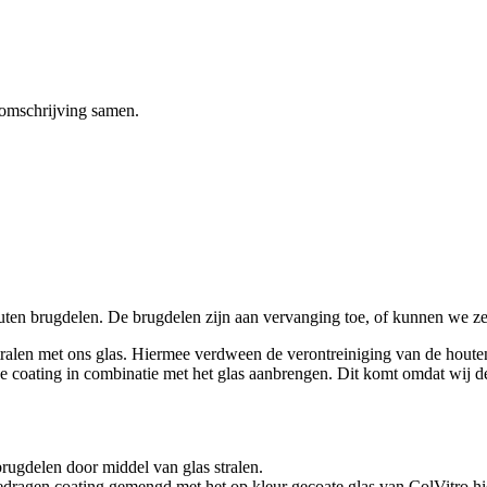
omschrijving samen.
houten brugdelen. De brugdelen zijn aan vervanging toe, of kunnen we 
alen met ons glas. Hiermee verdween de verontreiniging van de houten
 coating in combinatie met het glas aanbrengen. Dit komt omdat wij de 
ugdelen door middel van glas stralen.
ragen coating gemengd met het op kleur gecoate glas van ColVitro hie