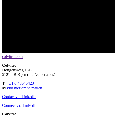
colvitro
com
♦
Colvitro
Dongensweg 13G
5121 PB Rijen (the Netherlands)
T
+31 6 48646423
M
klik hier om te mailen
Contact via LinkedIn
Connect via LinkedIn
Colvitro