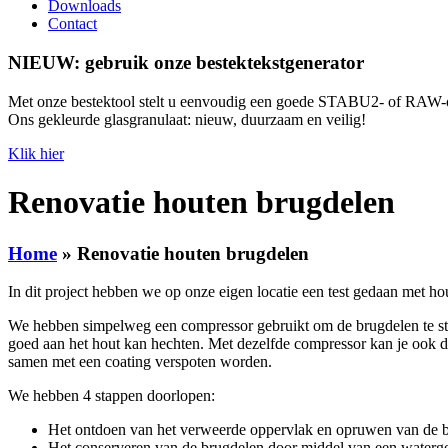
Downloads
Contact
NIEUW: gebruik onze bestektekstgenerator
Met onze bestektool stelt u eenvoudig een goede STABU2- of RAW-
Ons gekleurde glasgranulaat: nieuw, duurzaam en veilig!
Klik hier
Renovatie houten brugdelen
Home
»
Renovatie houten brugdelen
In dit project hebben we op onze eigen locatie een test gedaan met 
We hebben simpelweg een compressor gebruikt om de brugdelen te str
goed aan het hout kan hechten. Met dezelfde compressor kan je ook de
samen met een coating verspoten worden.
We hebben 4 stappen doorlopen:
Het ontdoen van het verweerde oppervlak en opruwen van de br
Het conserveren van de brugdelen door middel van een waterged