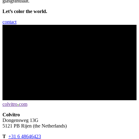
glasgranulaat.
Let’s color the world.
contact
colvitro
com
♦
Colvitro
Dongensweg 13G
5121 PB Rijen (the Netherlands)
T
+31 6 48646423